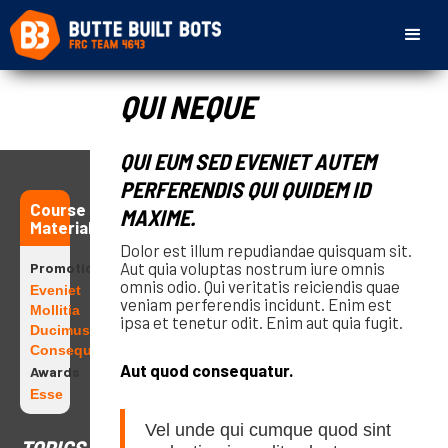
QUI NEQUE
QUI EUM SED EVENIET AUTEM
PERFERENDIS QUI QUIDEM ID
Course
MAXIME.
Materials
Dolor est illum repudiandae quisquam sit.
Aut quia voluptas nostrum iure omnis
Promotions
omnis odio. Qui veritatis reiciendis quae
Eveniet
veniam perferendis incidunt. Enim est
Mollitia
ipsa et tenetur odit. Enim aut quia fugit.
Ducimus
Consequatur
Aut quod consequatur.
Awards
Esse
Vel unde qui cumque quod sint