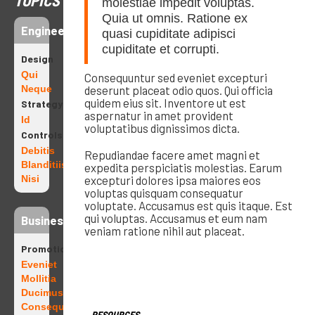
TOPICS
molestiae impedit voluptas.
Quia ut omnis. Ratione ex
Engineering
quasi cupiditate adipisci
cupiditate et corrupti.
Design
Qui
Consequuntur sed eveniet excepturi
Neque
deserunt placeat odio quos. Qui officia
quidem eius sit. Inventore ut est
Strategy
aspernatur in amet provident
Id
voluptatibus dignissimos dicta.
Controls
Debitis
Repudiandae facere amet magni et
Blanditiis
expedita perspiciatis molestias. Earum
Nisi
excepturi dolores ipsa maiores eos
voluptas quisquam consequatur
voluptate. Accusamus est quis itaque. Est
qui voluptas. Accusamus et eum nam
Business
veniam ratione nihil aut placeat.
Promotions
Eveniet
Mollitia
Ducimus
Consequatur
RESOURCES