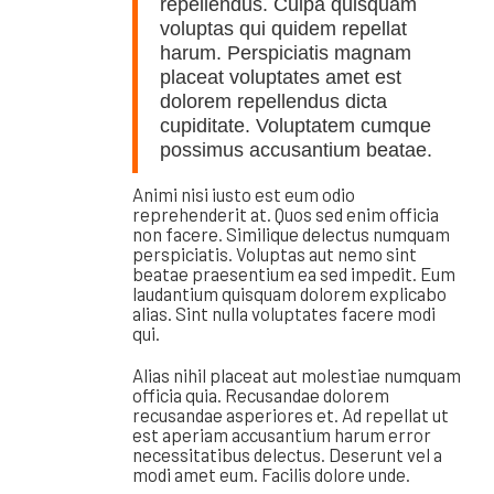
repellendus. Culpa quisquam
voluptas qui quidem repellat
harum. Perspiciatis magnam
placeat voluptates amet est
dolorem repellendus dicta
cupiditate. Voluptatem cumque
possimus accusantium beatae.
Animi nisi iusto est eum odio
reprehenderit at. Quos sed enim officia
non facere. Similique delectus numquam
perspiciatis. Voluptas aut nemo sint
beatae praesentium ea sed impedit. Eum
laudantium quisquam dolorem explicabo
alias. Sint nulla voluptates facere modi
qui.
Alias nihil placeat aut molestiae numquam
officia quia. Recusandae dolorem
recusandae asperiores et. Ad repellat ut
est aperiam accusantium harum error
necessitatibus delectus. Deserunt vel a
modi amet eum. Facilis dolore unde.