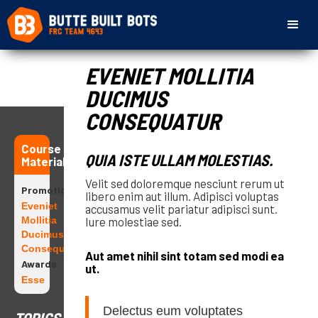
EVENIET MOLLITIA
DUCIMUS
CONSEQUATUR
Course
QUIA ISTE ULLAM MOLESTIAS.
Materials
Velit sed doloremque nesciunt rerum ut
Promotions
libero enim aut illum. Adipisci voluptas
Eveniet
accusamus velit pariatur adipisci sunt.
Mollitia
Iure molestiae sed.
Ducimus
Consequatur
Aut amet nihil sint totam sed modi ea
Awards
ut.
Esse
Delectus eum voluptates