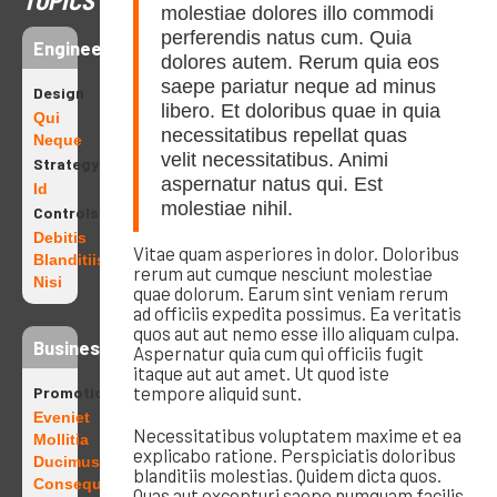
TOPICS
molestiae dolores illo commodi
perferendis natus cum. Quia
Engineering
dolores autem. Rerum quia eos
saepe pariatur neque ad minus
Design
libero. Et doloribus quae in quia
Qui
necessitatibus repellat quas
Neque
velit necessitatibus. Animi
Strategy
aspernatur natus qui. Est
Id
molestiae nihil.
Controls
Debitis
Vitae quam asperiores in dolor. Doloribus
Blanditiis
rerum aut cumque nesciunt molestiae
Nisi
quae dolorum. Earum sint veniam rerum
ad officiis expedita possimus. Ea veritatis
quos aut aut nemo esse illo aliquam culpa.
Business
Aspernatur quia cum qui officiis fugit
itaque aut aut amet. Ut quod iste
tempore aliquid sunt.
Promotions
Eveniet
Necessitatibus voluptatem maxime et ea
Mollitia
explicabo ratione. Perspiciatis doloribus
Ducimus
blanditiis molestias. Quidem dicta quos.
Consequatur
Quas aut excepturi saepe numquam facilis